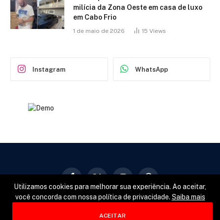
milícia da Zona Oeste em casa de luxo
em Cabo Frio
1 de maio de 2026
15
Views
Instagram
WhatsApp
Facebook
X
Instagram
Pinterest
Utilizamos cookies para melhorar sua experiência. Ao aceitar,
(Twitter)
você concorda com nossa política de privacidade.
Saiba mais
GERAL
POLÍTICA
ESPORTES
ACEITAR