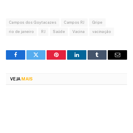
Campos dos Goytacazes
Campos RJ
Gripe
rio de janeiro
RJ
Saúde
Vacina
vacinação
Facebook
Twitter
Pinterest
LinkedIn
Tumblr
Email
VEJA
MAIS