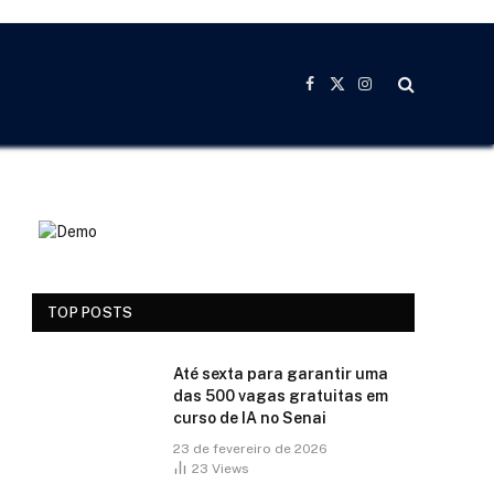
Facebook
X
Instagram
(Twitter)
TOP POSTS
Até sexta para garantir uma
das 500 vagas gratuitas em
curso de IA no Senai
23 de fevereiro de 2026
23
Views