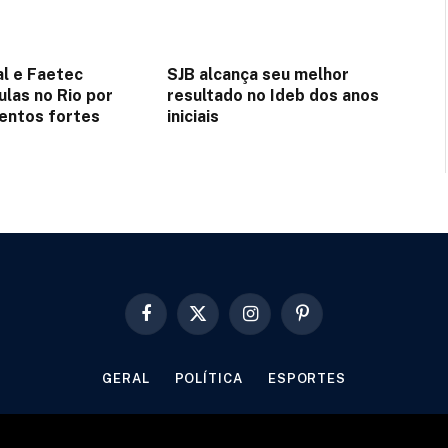
l e Faetec
SJB alcança seu melhor
las no Rio por
resultado no Ideb dos anos
ventos fortes
iniciais
Facebook
X
Instagram
Pinterest
(Twitter)
GERAL
POLÍTICA
ESPORTES
© 2026 Designed by
Fator22
.