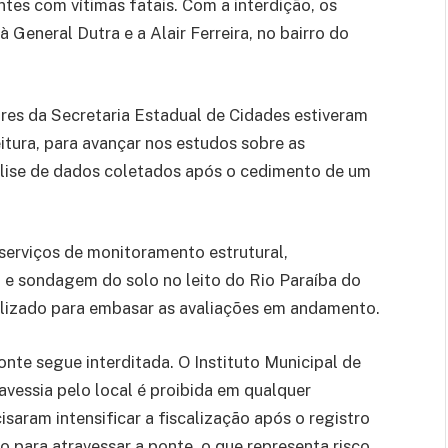
ntes com vítimas fatais. Com a interdição, os
 General Dutra e a Alair Ferreira, no bairro do
res da Secretaria Estadual de Cidades estiveram
itura, para avançar nos estudos sobre as
álise de dados coletados após o cedimento de um
 serviços de monitoramento estrutural,
a e sondagem do solo no leito do Rio Paraíba do
tilizado para embasar as avaliações em andamento.
nte segue interditada. O Instituto Municipal de
avessia pelo local é proibida em qualquer
saram intensificar a fiscalização após o registro
 para atravessar a ponte, o que representa risco