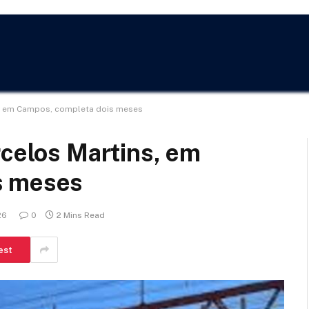
s, em Campos, completa dois meses
rcelos Martins, em
s meses
26
0
2 Mins Read
est