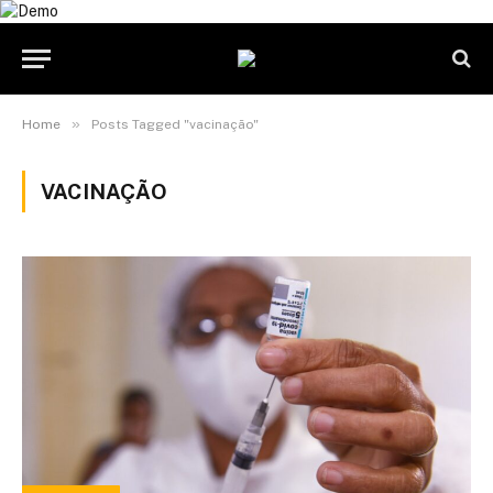
»
Home
Posts Tagged "vacinação"
VACINAÇÃO