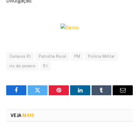
Divulgação.
Campos RJ
Patrulha Rural
PM
Polícia Militar
rio de janeiro
RJ
Facebook
Twitter
Pinterest
LinkedIn
Tumblr
Email
VEJA
MAIS