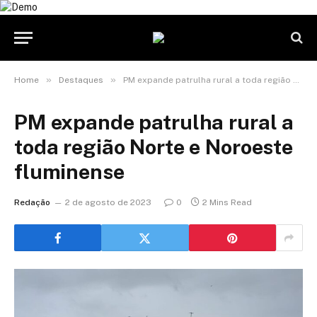
»
»
Home
Destaques
PM expande patrulha rural a toda região Norte e Noroeste fluminense
PM expande patrulha rural a
toda região Norte e Noroeste
fluminense
Redação
2 de agosto de 2023
0
2 Mins Read