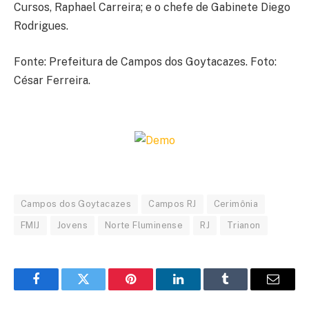
Cursos, Raphael Carreira; e o chefe de Gabinete Diego
Rodrigues.
Fonte: Prefeitura de Campos dos Goytacazes. Foto:
César Ferreira.
Campos dos Goytacazes
Campos RJ
Cerimônia
FMIJ
Jovens
Norte Fluminense
RJ
Trianon
Facebook
Twitter
Pinterest
LinkedIn
Tumblr
Email