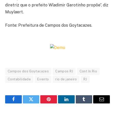
diretriz que o prefeito Wladimir Garotinho propõe”, diz
Muylaert.
Fonte: Prefeitura de Campos dos Goytacazes.
Campos dos Goytacazes
Campos RJ
Cont In Rio
Contabilidade
Evento
rio de janeiro
RJ
Facebook
Twitter
Pinterest
LinkedIn
Tumblr
Email