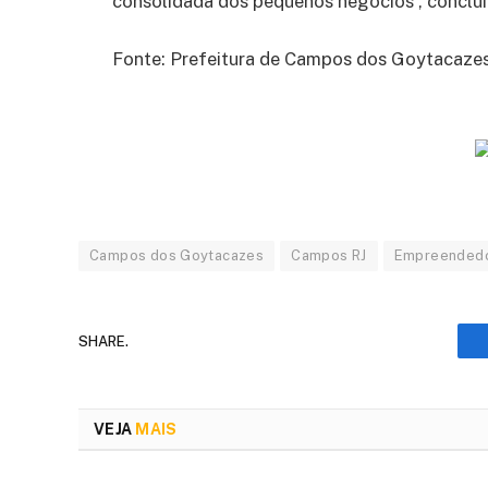
consolidada dos pequenos negócios”, conclui
Fonte: Prefeitura de Campos dos Goytacazes.
Campos dos Goytacazes
Campos RJ
Empreended
SHARE.
VEJA
MAIS