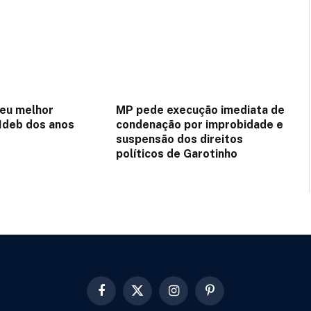
seu melhor
MP pede execução imediata de
 Ideb dos anos
condenação por improbidade e
suspensão dos direitos
políticos de Garotinho
Facebook
X
Instagram
Pinterest
(Twitter)