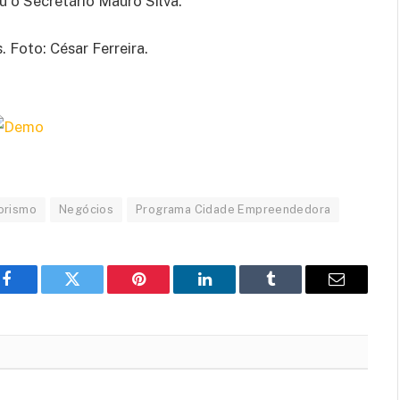
u o Secretário Mauro Silva.
 Foto: César Ferreira.
orismo
Negócios
Programa Cidade Empreendedora
Facebook
Twitter
Pinterest
LinkedIn
Tumblr
Email