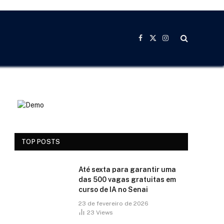
Facebook
X
Instagram
(Twitter)
TOP POSTS
Até sexta para garantir uma
das 500 vagas gratuitas em
curso de IA no Senai
23 de fevereiro de 2026
23
Views