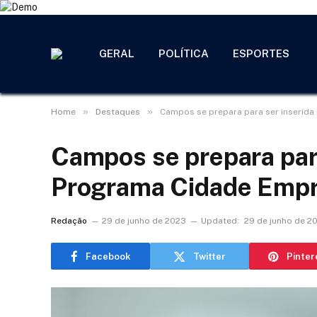
GERAL
POLÍTICA
ESPORTES
»
»
Home
Destaques
Campos se prepara para ser inserid
Campos se prepara para
Programa Cidade Emp
Redação
29 de junho de 2023
Updated:
29 de junho de 2
Facebook
Twitter
Pinter