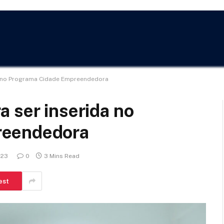
a no Programa Cidade Empreendedora
 ser inserida no
reendedora
023
0
3 Mins Read
est