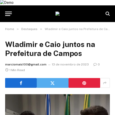
»
»
Home
Destaques
Wladimir e Caio juntos na Prefeitura de Campos
Wladimir e Caio juntos na
Prefeitura de Campos
marciomais100@gmail.com
13 de novembro de 2023
0
1 Min Read