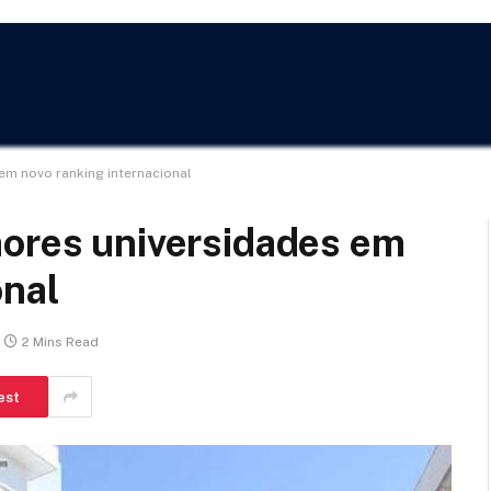
em novo ranking internacional
hores universidades em
onal
2 Mins Read
est