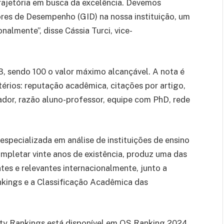
trajetória em busca da excelência. Devemos
ores de Desempenho (GID) na nossa instituição, um
nalmente”, disse Cássia Turci, vice-
.3, sendo 100 o valor máximo alcançável. A nota é
térios: reputação acadêmica, citações por artigo,
dor, razão aluno-professor, equipe com PhD, rede
specializada em análise de instituições de ensino
mpletar vinte anos de existência, produz uma das
ntes e relevantes internacionalmente, junto a
kings e a Classificação Acadêmica das
ity Rankings está disponível em QS Ranking 2024.