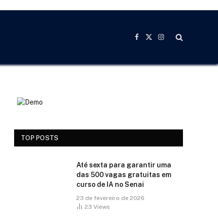
Facebook
X
Instagram
(Twitter)
TOP POSTS
Até sexta para garantir uma
das 500 vagas gratuitas em
curso de IA no Senai
23 de fevereiro de 2026
23
Views