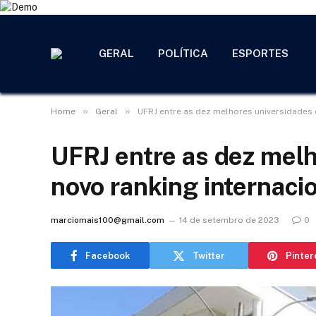
GERAL
POLÍTICA
ESPORTES
»
»
Home
Geral
UFRJ entre as dez melhores universidades 
UFRJ entre as dez mel
novo ranking internaci
marciomais100@gmail.com
14 de setembro de 2023
0
Facebook
Twitter
Pinter