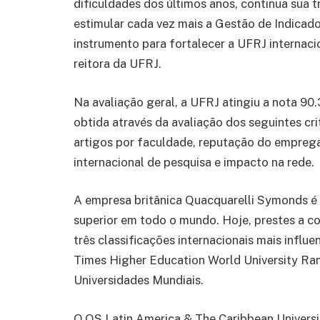
dificuldades dos últimos anos, continua sua 
estimular cada vez mais a Gestão de Indicad
instrumento para fortalecer a UFRJ internacio
reitora da UFRJ.
Na avaliação geral, a UFRJ atingiu a nota 90
obtida através da avaliação dos seguintes cri
artigos por faculdade, reputação do emprega
internacional de pesquisa e impacto na rede.
A empresa britânica Quacquarelli Symonds é e
superior em todo o mundo. Hoje, prestes a co
três classificações internacionais mais influe
Times Higher Education World University Ran
Universidades Mundiais.
O QS Latin America & The Caribbean Univers