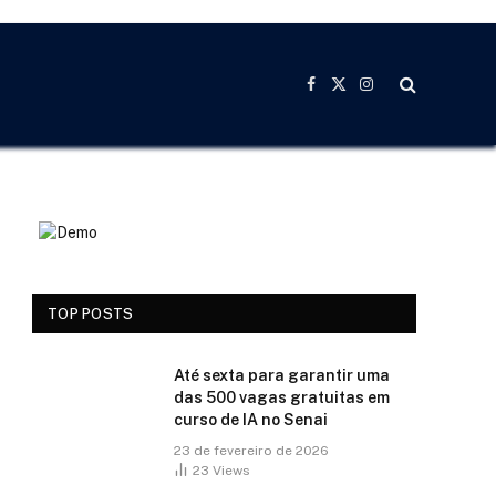
Facebook
X
Instagram
(Twitter)
TOP POSTS
Até sexta para garantir uma
das 500 vagas gratuitas em
curso de IA no Senai
23 de fevereiro de 2026
23
Views