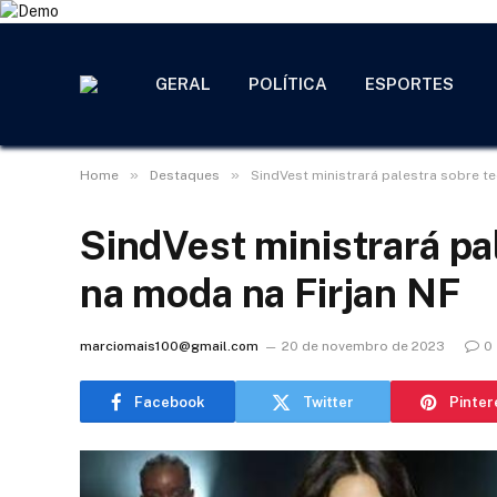
GERAL
POLÍTICA
ESPORTES
»
»
Home
Destaques
SindVest ministrará palestra sobre t
SindVest ministrará pa
na moda na Firjan NF
marciomais100@gmail.com
20 de novembro de 2023
0
Facebook
Twitter
Pinter