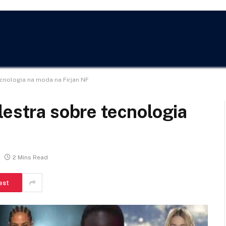
ecnologia na moda na Firjan NF
lestra sobre tecnologia
2 Mins Read
est