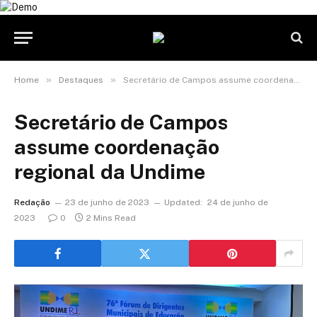
»
»
Home
Destaques
Secretário de Campos assume coordenação regional da Undime
Secretário de Campos
assume coordenação
regional da Undime
Redação
23 de junho de 2023
Updated:
24 de junho de
2023
0
2 Mins Read