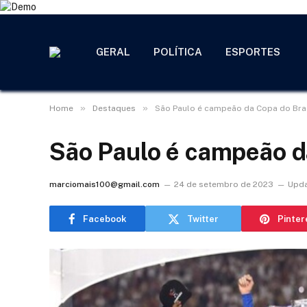
GERAL
POLÍTICA
ESPORTES
»
»
Home
Destaques
São Paulo é campeão da Copa do Bra
São Paulo é campeão d
marciomais100@gmail.com
24 de setembro de 2023
Upda
Facebook
Twitter
Pinter