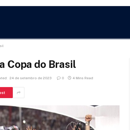
sil
a Copa do Brasil
ted:
24 de setembro de 2023
0
4 Mins Read
est