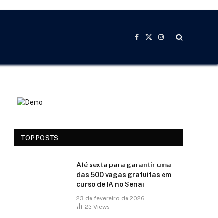
Facebook
X
Instagram
(Twitter)
TOP POSTS
Até sexta para garantir uma
das 500 vagas gratuitas em
curso de IA no Senai
23 de fevereiro de 2026
23
Views