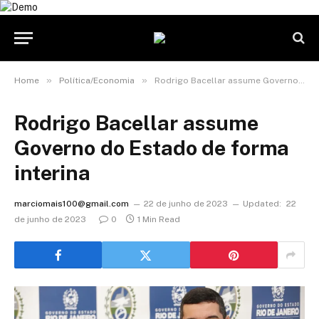
»
»
Home
Política/Economia
Rodrigo Bacellar assume Governo do Estado de forma interina
Rodrigo Bacellar assume
Governo do Estado de forma
interina
marciomais100@gmail.com
22 de junho de 2023
Updated:
22
de junho de 2023
0
1 Min Read