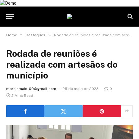
»
»
Home
Destaques
Rodada de reuniões é realizada com artesãos do município
Rodada de reuniões é
realizada com artesãos do
município
marciomais100@gmail.com
25 de maio de 2023
0
2 Mins Read