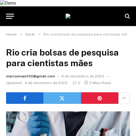
»
»
Home
Geral
Rio cria bolsas de pesquisa para cientistas mães
Rio cria bolsas de pesquisa
para cientistas mães
marciomais100@gmail.com
4 de dezembro de 2023
Updated:
4 de dezembro de 2023
0
3 Mins Read