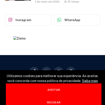
1 de maio de 2026
15
Views
Instagram
WhatsApp
Facebook
X
Instagram
Pinterest
Utilizamos cookies para melhorar sua experiência. Ao aceitar,
(Twitter)
você concorda com nossa política de privacidade.
Saiba mais
GERAL
POLÍTICA
ESPORTES
ACEITAR
© 2026 Designed by
Fator22
.
RECUSAR