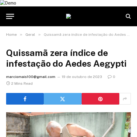
»
»
Home
Geral
Quissamã zera índice de infestação do Aedes Aegypti
Quissamã zera índice de
infestação do Aedes Aegypti
marciomais100@gmail.com
19 de outubro de 2023
0
2 Mins Read