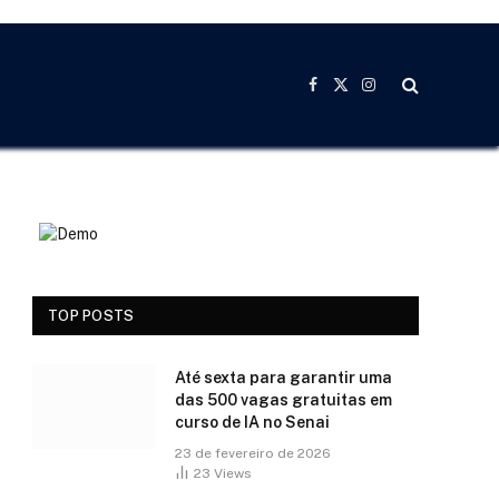
Facebook
X
Instagram
(Twitter)
TOP POSTS
Até sexta para garantir uma
das 500 vagas gratuitas em
curso de IA no Senai
23 de fevereiro de 2026
23
Views