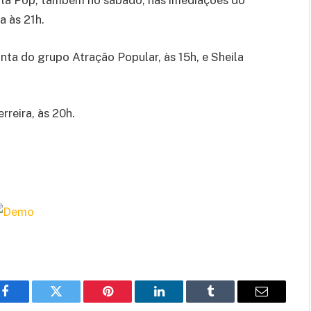
Orla Pop, também no sábado, nas imediações do
a às 21h.
ta do grupo Atração Popular, às 15h, e Sheila
rreira, às 20h.
Facebook
Twitter
Pinterest
LinkedIn
Tumblr
Email