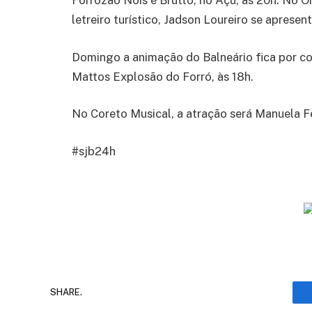
Forrozão Nois é Brutto, no Açu, às 20h. No 
letreiro turístico, Jadson Loureiro se apresent
Domingo a animação do Balneário fica por con
Mattos Explosão do Forró, às 18h.
No Coreto Musical, a atração será Manuela Fe
#sjb24h
SHARE.