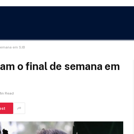
 semana em SJB
mam o final de semana em
Min Read
est