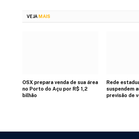
VEJA
MAIS
OSX prepara venda de sua área
Rede estadua
no Porto do Açu por R$ 1,2
suspendem au
bilhão
previsão de 