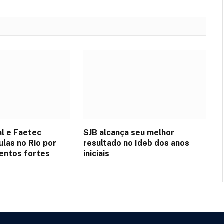
l e Faetec
SJB alcança seu melhor
las no Rio por
resultado no Ideb dos anos
ventos fortes
iniciais