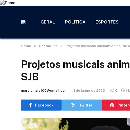
GERAL
POLÍTICA
ESPORTES
»
»
Home
Destaques
Projetos musicais animam o final de
Projetos musicais ani
SJB
marciomais100@gmail.com
1 de junho de 2023
0
1 
Facebook
Twitter
Pinter