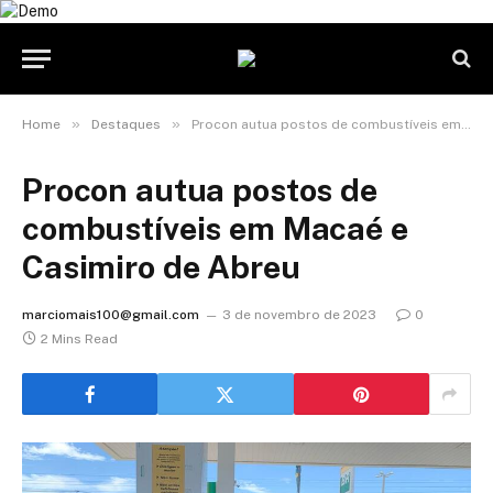
»
»
Home
Destaques
Procon autua postos de combustíveis em Macaé e Casimiro de Abreu
Procon autua postos de
combustíveis em Macaé e
Casimiro de Abreu
marciomais100@gmail.com
3 de novembro de 2023
0
2 Mins Read