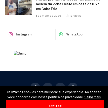
milícia da Zona Oeste em casa de luxo
em Cabo Frio
1 de maio de 2026
15
Views
Instagram
WhatsApp
Facebook
X
Instagram
Pinterest
Utilizamos cookies para melhorar sua experiência. Ao aceitar,
(Twitter)
você concorda com nossa política de privacidade.
Saiba mais
GERAL
POLÍTICA
ESPORTES
ACEITAR