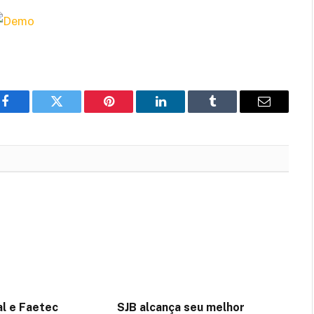
Facebook
Twitter
Pinterest
LinkedIn
Tumblr
Email
l e Faetec
SJB alcança seu melhor