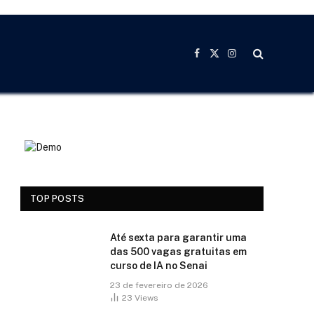
Facebook
X
Instagram
(Twitter)
TOP POSTS
Até sexta para garantir uma
das 500 vagas gratuitas em
curso de IA no Senai
23 de fevereiro de 2026
23
Views