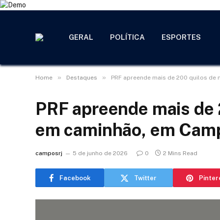
GERAL
POLÍTICA
ESPORTES
»
»
Home
Destaques
PRF apreende mais de 200 quilos d
PRF apreende mais de 
em caminhão, em Cam
camposrj
5 de junho de 2026
0
2 Mins Read
Facebook
Twitter
Pinter