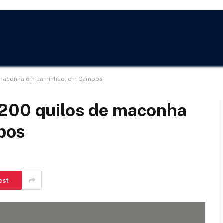
e maconha em caminhão, em Campos
200 quilos de maconha
pos
est