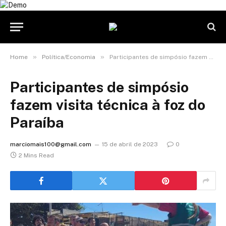
»
»
Home
Política/Economia
Participantes de simpósio fazem visita técnica à foz do Paraíba
Participantes de simpósio
fazem visita técnica à foz do
Paraíba
marciomais100@gmail.com
15 de abril de 2023
0
2 Mins Read