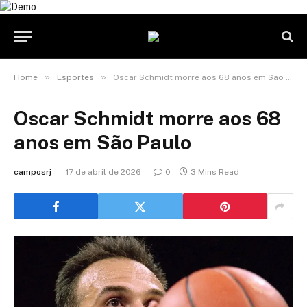
»
»
Home
Esportes
Oscar Schmidt morre aos 68 anos em São Paulo
Oscar Schmidt morre aos 68
anos em São Paulo
camposrj
17 de abril de 2026
0
3 Mins Read