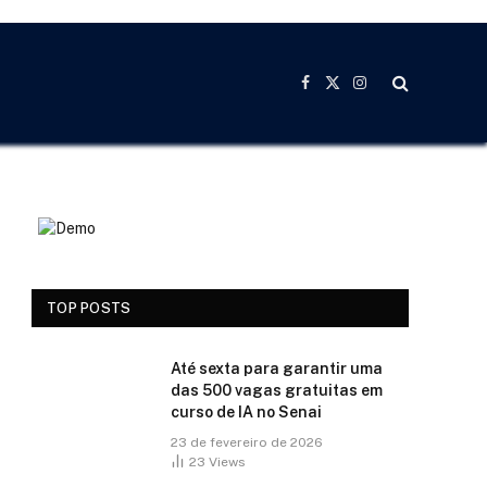
Facebook
X
Instagram
(Twitter)
TOP POSTS
Até sexta para garantir uma
das 500 vagas gratuitas em
curso de IA no Senai
23 de fevereiro de 2026
23
Views