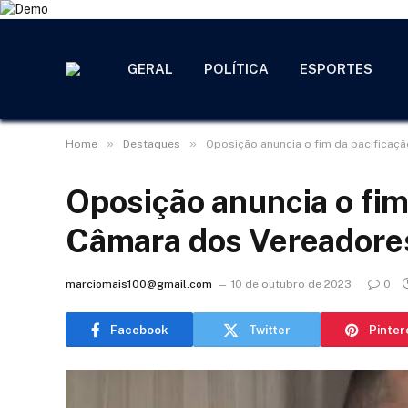
GERAL
POLÍTICA
ESPORTES
»
»
Home
Destaques
Oposição anuncia o fim da pacifica
Oposição anuncia o fim
Câmara dos Vereadore
marciomais100@gmail.com
10 de outubro de 2023
0
Facebook
Twitter
Pinter