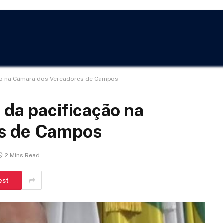
ção na Câmara dos Vereadores de Campos
 da pacificação na
s de Campos
2 Mins Read
est