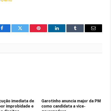
Facebook
Twitter
Pinterest
LinkedIn
Tumblr
Email
ução imediata de
Garotinho anuncia major da PM
or improbidade e
como candidata a vice-