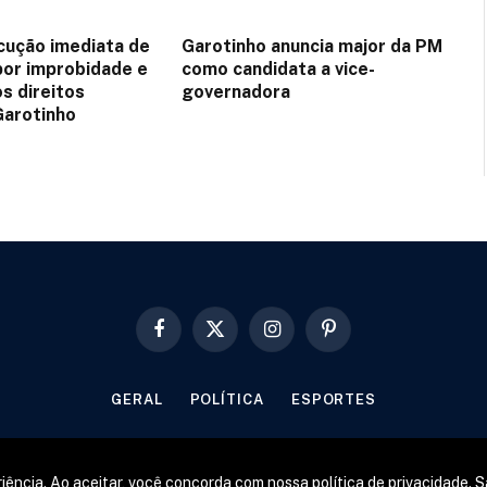
ução imediata de
Garotinho anuncia major da PM
or improbidade e
como candidata a vice-
s direitos
governadora
Garotinho
Facebook
X
Instagram
Pinterest
(Twitter)
GERAL
POLÍTICA
ESPORTES
© 2026 Designed by
Fator22
.
iência. Ao aceitar, você concorda com nossa política de privacidade.
S