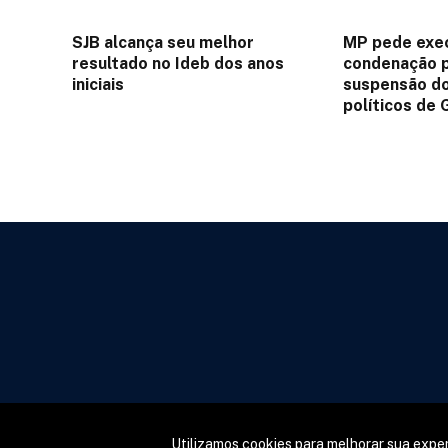
SJB alcança seu melhor
MP pede exec
resultado no Ideb dos anos
condenação p
iniciais
suspensão do
políticos de 
Utilizamos cookies para melhorar sua exper