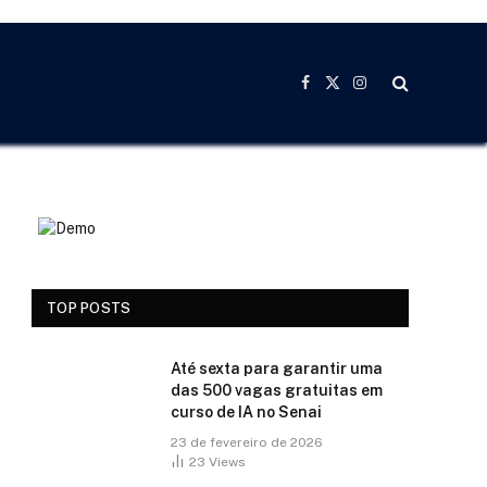
Facebook
X
Instagram
(Twitter)
TOP POSTS
Até sexta para garantir uma
das 500 vagas gratuitas em
curso de IA no Senai
23 de fevereiro de 2026
23
Views