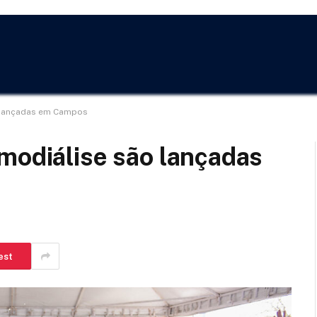
o lançadas em Campos
modiálise são lançadas
est