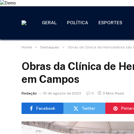
GERAL
POLÍTICA
ESPORTES
»
»
Home
Destaques
Obras da Clínica de Hemodiálise sã
Obras da Clínica de He
em Campos
Redação
15 de agosto de 2023
0
3 Mins Read
Facebook
Twitter
Pinter