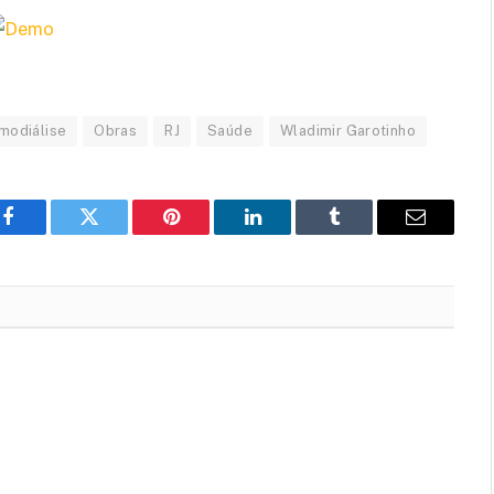
emodiálise
Obras
RJ
Saúde
Wladimir Garotinho
Facebook
Twitter
Pinterest
LinkedIn
Tumblr
Email