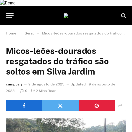
»
»
Home
Geral
Micos-leões-dourados resgatados do tráfico são soltos em Silva Jardim
Micos-leões-dourados
resgatados do tráfico são
soltos em Silva Jardim
camposrj
9 de agosto de 2025
Updated:
9 de agosto de
2025
0
2 Mins Read