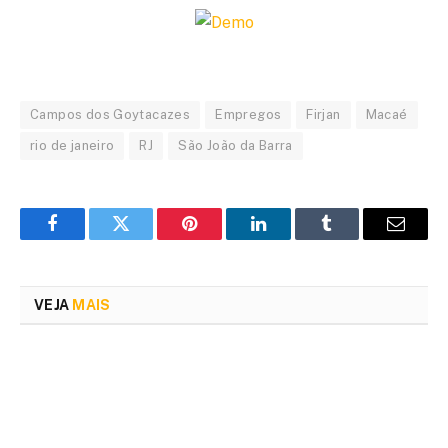
Campos dos Goytacazes
Empregos
Firjan
Macaé
rio de janeiro
RJ
São João da Barra
Facebook
Twitter
Pinterest
LinkedIn
Tumblr
Email
VEJA
MAIS