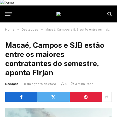
»
»
Home
Destaques
Macaé, Campos e SJB estão entre os maiores contratantes do semestre, aponta Firjan
Macaé, Campos e SJB estão
entre os maiores
contratantes do semestre,
aponta Firjan
Redação
8 de agosto de 2023
0
3 Mins Read