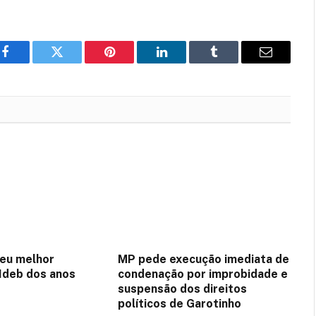
Facebook
Twitter
Pinterest
LinkedIn
Tumblr
Email
seu melhor
MP pede execução imediata de
 Ideb dos anos
condenação por improbidade e
suspensão dos direitos
políticos de Garotinho