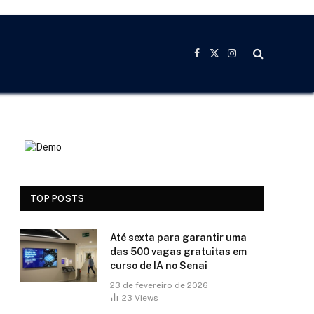
Facebook
X
Instagram
(Twitter)
TOP POSTS
Até sexta para garantir uma
das 500 vagas gratuitas em
curso de IA no Senai
23 de fevereiro de 2026
23
Views