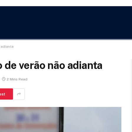
 adianta
o de verão não adianta
2 Mins Read
est