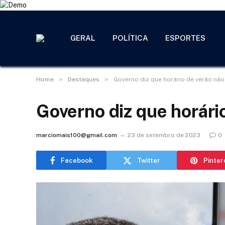
GERAL
POLÍTICA
ESPORTES
»
»
Home
Destaques
Governo diz que horário de verão não
Governo diz que horári
marciomais100@gmail.com
23 de setembro de 2023
0
Facebook
Twitter
Pinter