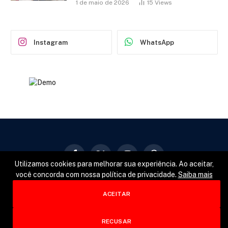
1 de maio de 2026
15
Views
Instagram
WhatsApp
Facebook
X
Instagram
Pinterest
Utilizamos cookies para melhorar sua experiência. Ao aceitar,
(Twitter)
você concorda com nossa política de privacidade.
Saiba mais
GERAL
POLÍTICA
ESPORTES
ACEITAR
© 2026 Designed by
Fator22
.
RECUSAR