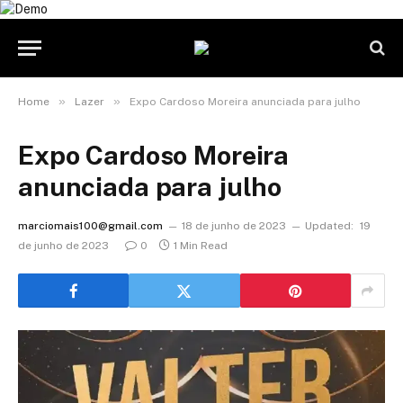
»
»
Home
Lazer
Expo Cardoso Moreira anunciada para julho
Expo Cardoso Moreira
anunciada para julho
marciomais100@gmail.com
18 de junho de 2023
Updated:
19
de junho de 2023
0
1 Min Read