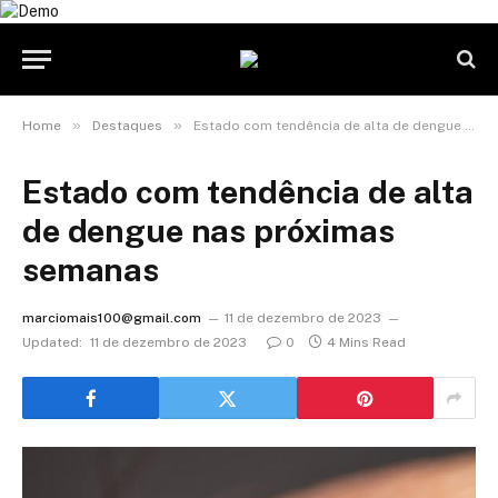
»
»
Home
Destaques
Estado com tendência de alta de dengue nas próximas semanas
Estado com tendência de alta
de dengue nas próximas
semanas
marciomais100@gmail.com
11 de dezembro de 2023
Updated:
11 de dezembro de 2023
0
4 Mins Read