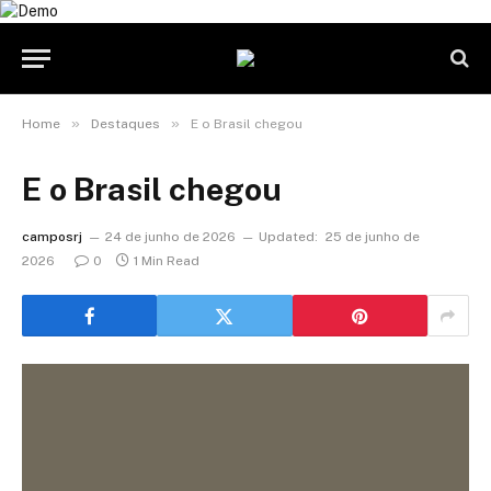
»
»
Home
Destaques
E o Brasil chegou
E o Brasil chegou
camposrj
24 de junho de 2026
Updated:
25 de junho de
2026
0
1 Min Read