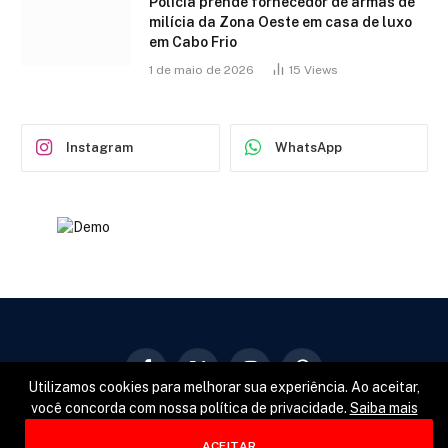
Polícia prende fornecedor de armas de
milícia da Zona Oeste em casa de luxo
em Cabo Frio
1 de maio de 2026
15
Views
Instagram
WhatsApp
Facebook
X
Instagram
Pinterest
Utilizamos cookies para melhorar sua experiência. Ao aceitar,
(Twitter)
você concorda com nossa política de privacidade.
Saiba mais
GERAL
POLÍTICA
ESPORTES
ACEITAR