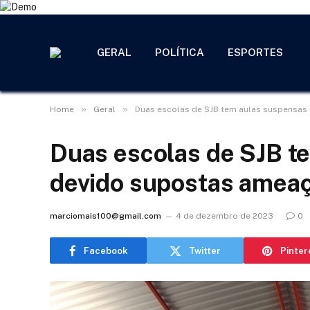
GERAL
POLÍTICA
ESPORTES
»
»
Home
Geral
Duas escolas de SJB tem aulas suspensas
Duas escolas de SJB t
devido supostas ameaç
marciomais100@gmail.com
4 de dezembro de 2023
0
Facebook
Twitter
Pinter