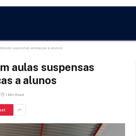
 devido supostas ameaças a alunos
em aulas suspensas
as a alunos
1 Min Read
est