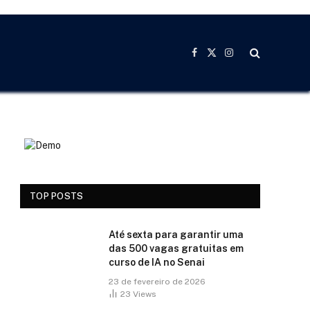
Facebook
X
Instagram
(Twitter)
TOP POSTS
Até sexta para garantir uma
das 500 vagas gratuitas em
curso de IA no Senai
23 de fevereiro de 2026
23
Views