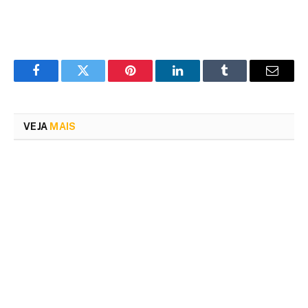
Facebook
Twitter
Pinterest
LinkedIn
Tumblr
Email
VEJA
MAIS