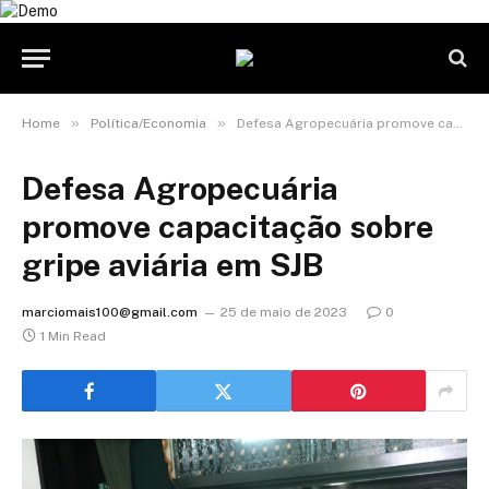
»
»
Home
Política/Economia
Defesa Agropecuária promove capacitação sobre gripe aviária em SJB
Defesa Agropecuária
promove capacitação sobre
gripe aviária em SJB
marciomais100@gmail.com
25 de maio de 2023
0
1 Min Read