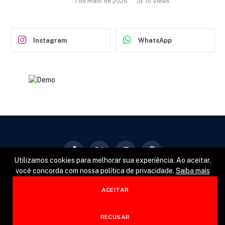
1 de maio de 2026
15
Views
Instagram
WhatsApp
Facebook
X
Instagram
Pinterest
Utilizamos cookies para melhorar sua experiência. Ao aceitar,
(Twitter)
você concorda com nossa política de privacidade.
Saiba mais
GERAL
POLÍTICA
ESPORTES
ACEITAR
© 2026 Designed by
Fator22
.
RECUSAR