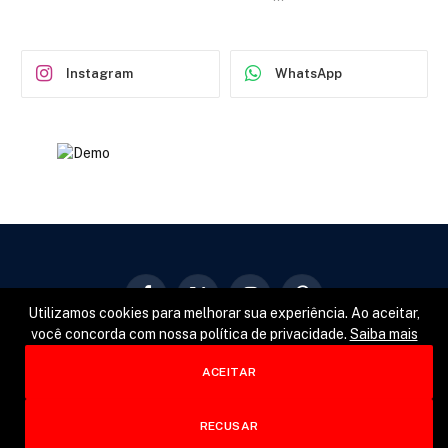
Instagram
WhatsApp
Facebook
X
Instagram
Pinterest
Utilizamos cookies para melhorar sua experiência. Ao aceitar,
(Twitter)
você concorda com nossa política de privacidade.
Saiba mais
GERAL
POLÍTICA
ESPORTES
ACEITAR
© 2026 Designed by
Fator22
.
RECUSAR