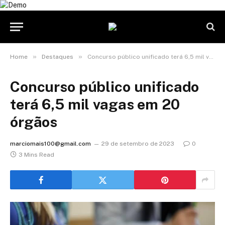
»
»
Home
Destaques
Concurso público unificado terá 6,5 mil vagas em 20 órgãos
Concurso público unificado
terá 6,5 mil vagas em 20
órgãos
marciomais100@gmail.com
29 de setembro de 2023
0
3 Mins Read