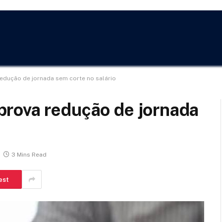
dução de jornada sem corte no salário
rova redução de jornada
3 Mins Read
est