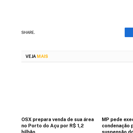
SHARE.
VEJA
MAIS
OSX prepara venda de sua área
MP pede exec
no Porto do Açu por R$ 1,2
condenação p
bilhão
suspensão do