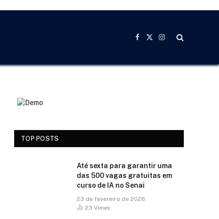
Facebook
X
Instagram
(Twitter)
TOP POSTS
Até sexta para garantir uma
das 500 vagas gratuitas em
curso de IA no Senai
23 de fevereiro de 2026
23
Views