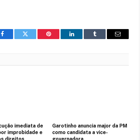
Facebook
Twitter
Pinterest
LinkedIn
Tumblr
Email
ução imediata de
Garotinho anuncia major da PM
or improbidade e
como candidata a vice-
s direitos
governadora