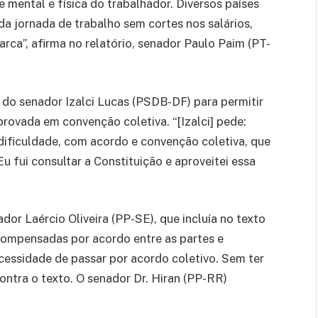
mental e física do trabalhador. Diversos países
a jornada de trabalho sem cortes nos salários,
rca”, afirma no relatório, senador Paulo Paim (PT-
 do senador Izalci Lucas (PSDB-DF) para permitir
provada em convenção coletiva. “[Izalci] pede:
dificuldade, com acordo e convenção coletiva, que
Eu fui consultar a Constituição e aproveitei essa
dor Laércio Oliveira (PP-SE), que incluía no texto
 compensadas por acordo entre as partes e
cessidade de passar por acordo coletivo. Sem ter
ntra o texto. O senador Dr. Hiran (PP-RR)