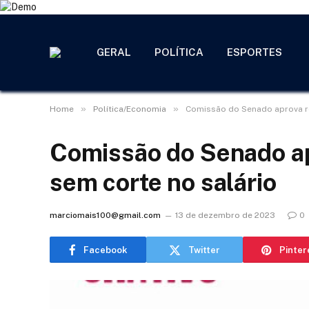
GERAL
POLÍTICA
ESPORTES
»
»
Home
Política/Economia
Comissão do Senado aprova re
Comissão do Senado ap
sem corte no salário
marciomais100@gmail.com
13 de dezembro de 2023
0
Facebook
Twitter
Pinter