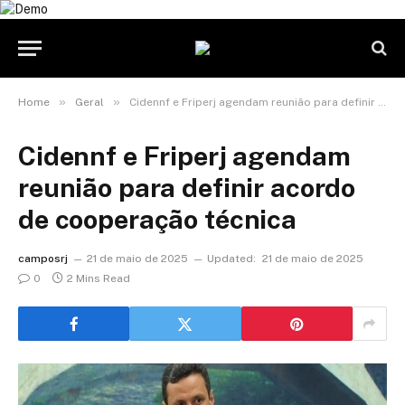
»
»
Home
Geral
Cidennf e Friperj agendam reunião para definir acordo de cooperação técnica
Cidennf e Friperj agendam
reunião para definir acordo
de cooperação técnica
camposrj
21 de maio de 2025
Updated:
21 de maio de 2025
0
2 Mins Read