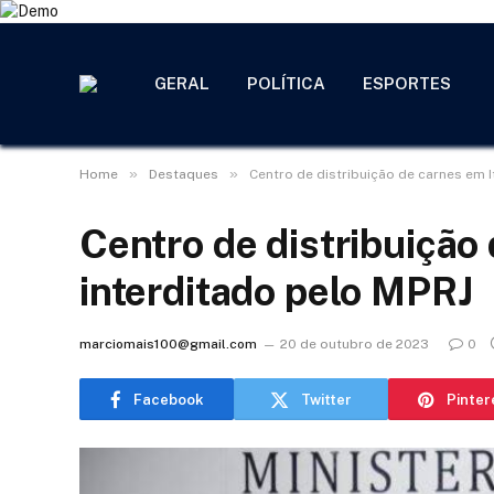
GERAL
POLÍTICA
ESPORTES
»
»
Home
Destaques
Centro de distribuição de carnes em 
Centro de distribuição
interditado pelo MPRJ
marciomais100@gmail.com
20 de outubro de 2023
0
Facebook
Twitter
Pinter