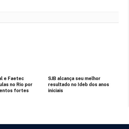
l e Faetec
SJB alcança seu melhor
las no Rio por
resultado no Ideb dos anos
ventos fortes
iniciais