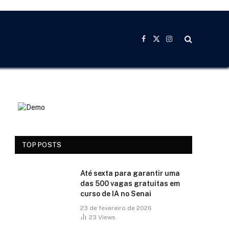
Facebook
X
Instagram
(Twitter)
TOP POSTS
Até sexta para garantir uma
das 500 vagas gratuitas em
curso de IA no Senai
23 de fevereiro de 2026
23
Views