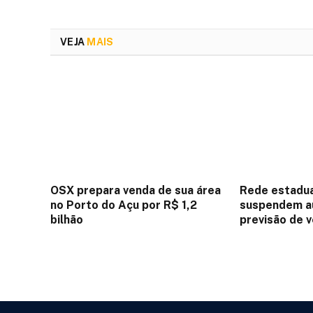
VEJA
MAIS
OSX prepara venda de sua área
Rede estadua
no Porto do Açu por R$ 1,2
suspendem au
bilhão
previsão de 