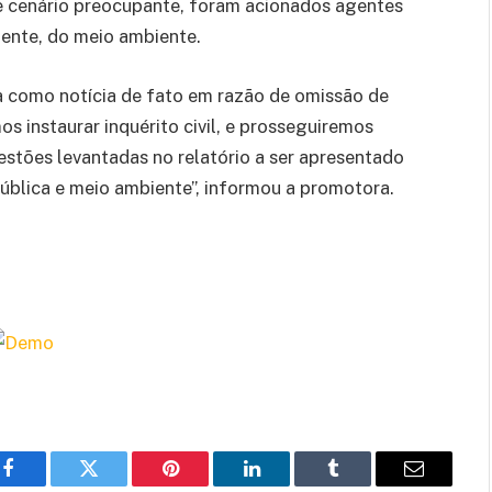
e cenário preocupante, foram acionados agentes
rmente, do meio ambiente.
a como notícia de fato em razão de omissão de
os instaurar inquérito civil, e prosseguiremos
estões levantadas no relatório a ser apresentado
blica e meio ambiente”, informou a promotora.
Facebook
Twitter
Pinterest
LinkedIn
Tumblr
Email