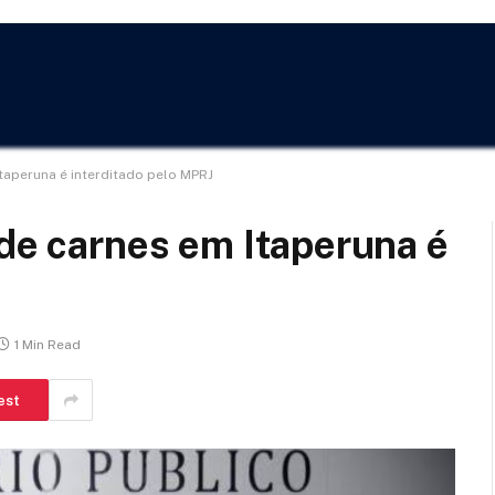
Itaperuna é interditado pelo MPRJ
 de carnes em Itaperuna é
1 Min Read
est