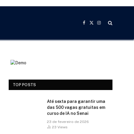
Facebook
X
Instagram
(Twitter)
TOP POSTS
Até sexta para garantir uma
das 500 vagas gratuitas em
curso de IA no Senai
23 de fevereiro de 2026
23
Views