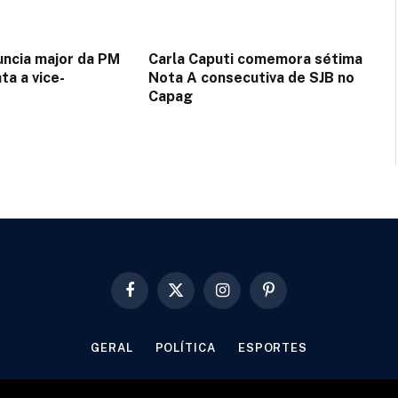
uncia major da PM
Carla Caputi comemora sétima
ta a vice-
Nota A consecutiva de SJB no
Capag
Facebook
X
Instagram
Pinterest
(Twitter)
GERAL
POLÍTICA
ESPORTES
© 2026 Designed by
Fator22
.