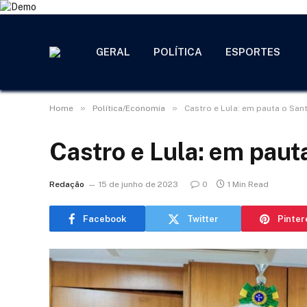
GERAL
POLÍTICA
ESPORTES
»
»
Home
Política/Economia
Castro e Lula: em pauta o Sa
Castro e Lula: em pau
Redação
15 de junho de 2023
0
1 Min Read
Facebook
Twitter
Pinter