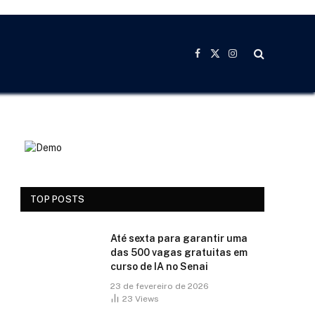
Facebook
X
Instagram
(Twitter)
TOP POSTS
Até sexta para garantir uma
das 500 vagas gratuitas em
curso de IA no Senai
23 de fevereiro de 2026
23
Views