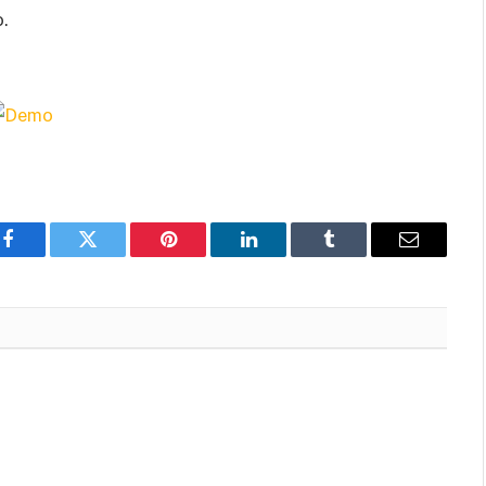
o.
Facebook
Twitter
Pinterest
LinkedIn
Tumblr
Email