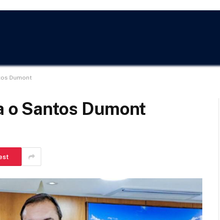
ntos Dumont
ta o Santos Dumont
est