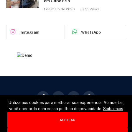
em Cabo Frio
1 de maio de 2026
15
Views
Instagram
WhatsApp
Facebook
X
Instagram
Pinterest
Utilizamos cookies para melhorar sua experiência. Ao aceitar,
(Twitter)
você concorda com nossa política de privacidade.
Saiba mais
GERAL
POLÍTICA
ESPORTES
ACEITAR
© 2026 Designed by
Fator22
.