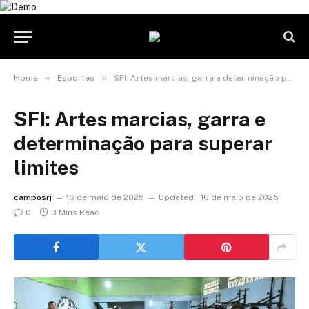
»
»
Home
Esportes
SFI: Artes marcias, garra e determinação para superar limites
SFI: Artes marcias, garra e
determinação para superar
limites
camposrj
16 de maio de 2025
Updated:
16 de maio de 2025
0
3 Mins Read