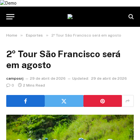
»
»
Home
Esportes
2º Tour São Francisco será em agosto
2º Tour São Francisco será
em agosto
camposrj
29 de abril de 2026
Updated:
29 de abril de 2026
0
2 Mins Read