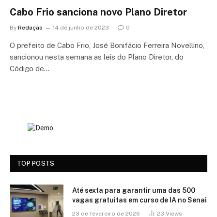
Cabo Frio sanciona novo Plano Diretor
By
Redação
14 de junho de 2023
0
O prefeito de Cabo Frio, José Bonifácio Ferreira Novellino,
sancionou nesta semana as leis do Plano Diretor, do
Código de…
TOP POSTS
Até sexta para garantir uma das 500
vagas gratuitas em curso de IA no Senai
23 de fevereiro de 2026
23
Views