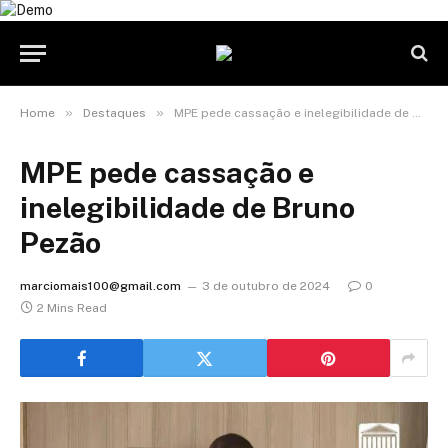
»
»
Home
Destaques
MPE pede cassação e inelegibilidade de Bruno Pezão
MPE pede cassação e
inelegibilidade de Bruno
Pezão
marciomais100@gmail.com
3 de outubro de 2024
0
2 Mins Read